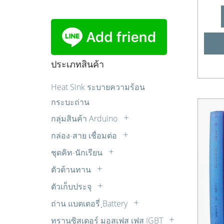
ประเภทสินค้า
Heat Sink ระบายความร้อน
กระบะถ่าน
กลุ่มสินค้า Arduino
Sensor เซ็นเซอร์
กล่อง-สาย เชื่อมต่อ
บอร์ด Arduino
กล่องแปลงสัญญาณ
ชุดคิท-นักเรียน
บอร์ดขับมอเตอร์
ปลั๊ก AC
ควบคุมไฟ AC ด้วยแสง เสียง รีโมท ตั้ง
ตัวต้านทาน
บอร์ดรีเลย์
เวลา
สายปลั๊กไฟ AC
LDR
มอเตอร์ต่างๆ
ตัวเก็บประจุ
ชุดคิทสำหรับผู้เริ่มต้น
สายสัญญาณเสียง AUDIO
R 1/2W
Cap. มอเตอร์สตาร์ท
หน้าจอแสดงผล
ชุดหุ่นยนต์
สายเพื่อการทดลอง
ถ่าน แบตเตอรี่ ฺBattery
R 10W
วีม่า (WIMA)
อุปกรณ์หุ่นยนต์
ถ่านคาร์บอนซิงค์
ชุดไมโครคอนโทรลเลอร์
ทรานซิสเตอร์ มอสเฟส เฟส IGBT
R 15W