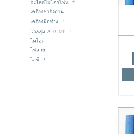
ใบมีดเครื่องปั่น
อะไหล่ไมโครโฟน
มอเตอร์แอร์
น๊อตใช้กับเครื่องซักผ้า
ฮีตเตอร์เตาอบ
ซัพพลาย SONY
สายไมโครโฟน
เครื่องชาร์จถ่าน
ยูเนี่ยน+แฟร์
นาฬิกาถังปั่นแห้ง
ซัพพลาย TCL
หัวไมโครโฟน
เครื่องมือช่าง
อุปกรณ์ติดตั้งแอร์
บอร์ดเครื่องซักผ้า
ซัพพลาย TOSHIBA
ไมโครโฟน
กาว+อุปกรณ์ต่างๆ
เซ็นเซอร์แอร์
โวลลุ่ม VOLUME
บูตแกนมอเตอร์
ซัพพลาย จีน/ยี่ห้ออื่นๆ
คีมต่างๆ
VL MONO
แม๊คเนติกส์ Magnetic
บูตใส่ใบพัด
ไดโอด
ทีคอน (T-CON) ACONATIC
ตะกั่วบัดกรี
VL STER
พูเล่-พลาสติก
ไฟฉาย
ทีคอน (T-CON) ALPHA
มัลติมิเตอร์
VL ไววาว
มอเตอร์ถังซัก
ทีคอน (T-CON) JVC
ไอซี
หัวแร้ง+ที่ดูดตะกั่ว
มอเตอร์ถังปั่นแห้ง
ทีคอน (T-CON) LG
A
เครื่องมือวัด
มอเตอร์น้ำทิ้ง
ทีคอน (T-CON) Panasonic
B
แผ่นปริ๊นท์ PCB
ลูกบิด
ทีคอน (T-CON) Philips
C
ไขควง+ประแจต่างๆ
วาล์วน้ำเข้า
ทีคอน (T-CON) SAMSUNG
D
สปริงคลัช
ทีคอน (T-CON) SHARP
E
สปริงฝาถัง
ทีคอน (T-CON) SKYWORTH & Coocaa
G
สปริงวาวล์น้ำทิ้ง
ทีคอน (T-CON) SONY
H
สวิตซ์ประตูเครื่องซักผ้า
ทีคอน (T-CON) TCL
I
สายดึงจานเบรค+จานเบรค
ทีคอน (T-CON) TOSHIBA
J