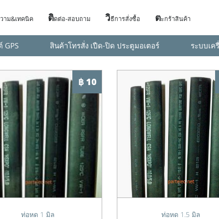
ติ
วิ
ต
วาม&เทคนิค
ดต่อ-สอบถาม
ธีการสั่งซื้อ
ะกร้าสินค้า
ต์ GPS
สินค้าโทรสั่ง เปืด-ปิด ประตูมอเตอร์
ระบบเครื
฿ 10
ท่อหด 1 มิล
ท่อหด 1.5 มิล