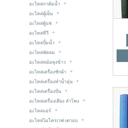
LED 5mm.
ไมโครสวิตซ์
อะไหล่กาต้มน้ำ
รีเลย์ 9V DC
หม้อแปลงขดลวด Transformer
LED แบบเส้น
ฮีทเตอร์กาต้มน้ำ
อะไหล่ตู้เย็น
อะแด๊ปเตอร์
Timer ตู้เย็น
อินเวอร์เตอร์ INVERTER
อะไหล่ตู้แช่
ขอบยางตู้เย็น
มอเตอร์พัดลมตู้แช่
อะไหล่ทีวี
ดีฟรอสใบเมทัล
ซ๊อกเก็ต TV
อะไหล่ปั้มน้ำ
ฟิลเตอร์-ดรายเออร์
ซัพพลาย ALPHA
เพรสเชอร์สวิตซ์ปั้มน้ำ
มอเตอร์ตู้เย็น
อะไหล่พัดลม
ซัพพลาย HAIER
C. พัดลม
วาวล์ศร
อะไหล่หม้อหุงข้าว
ซัพพลาย JVC
มอเตอร์ส่ายรอบช้า
สวิตซ์ประตูตู้เย็น
แผ่นอุ่นหม้อหุงข้าว
ซัพพลาย LG
อะไหล่เครื่องซักผ้า
สวิทซ์พัดลม
หลอดไฟตู้เย็น
ขาเหล็กยึดถังซัก
ซัพพลาย Panasonic
อะไหล่เครื่องทำน้ำอุ่น
สเตเตอร์ มอเตอร์พัดลม
ฮีตเตอร์หลอดแก้ว
คาปาซิเตอร์
ซัพพลาย Philips
VR เครื่องทำน้ำอุ่น
เทอร์โมฟิวส์พัดลม
อะไหล่เครื่องปั่น
เซ็นเซอร์ตู้เย็น
จุกยางปิดท่อน้ำทิ้ง
ซัพพลาย Polytron
หรีดสวิตซ์+เซ็นเซอร์
ยางรองโถเครื่องปั่น
เฟืองต่างๆ
เทอร์โมสตัด
อะไหล่เครื่องเสียง-ลำโพง
ชุดหยอดเหรียญ
ซัพพลาย SAMSUNG
สวิตซ์เครื่องปั่น
ใบพัดลม
ตะแกรงปิดหน้าลำโพง
แผงระบายความร้อน
ซีลยาง
อะไหล่แอร์
ซัพพลาย SHARP
เฟืองเครื่องปั่น
แท๊ปลำโพง
โอเวอร์โหลด+รีเลย์ ตู้เย็น
C. แอร์
ถุงกรองเศษ
ซัพพลาย SINGER
อะไหล่ไมโครเวฟ-เตาอบ
แปลงถ่านเครื่องปั่น
ฟิลเตอร์ไดเออร์
ท่อยางเครื่องซักผ้า
หัวแม็คนีตรอน
ซัพพลาย SKYWORTH & Coocaa