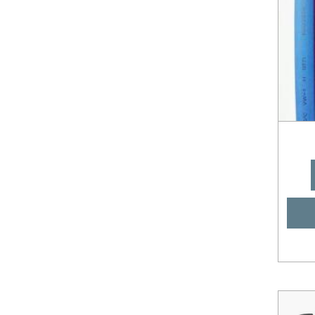
สายดึงเปิดน้ำทิ้ง
ทีคอน (T-CON) จีน/ยี่ห้ออื่นๆ
K
สายพาน
บอร์ดทีวี
L
เพรซเชอร์
ฟลายแบ็ค
M
เฟืองทดเหล็ก
สวิตซ์ TV
N
แกนถังซัก
เพาเวอร์แพ็ค
O
แกนเปิด-ปิดน้ำทิ้ง
เมนบอร์ด ACONATIC
P
แกนใส่จุกยางน้ำทิ้ง
เมนบอร์ด ALPHA
R
แผ่นกดผ้า
เมนบอร์ด HAIER
S
แม่เหล็ก
เมนบอร์ด HISENSE
T
โช๊คหิ้วถัง
เมนบอร์ด JVC
U
ใบพัดถังซัก
เมนบอร์ด LG
V
เมนบอร์ด Panasonic
W
เมนบอร์ด Philips
X
เมนบอร์ด Polytron
ขึ้นต้นด้วยตัวเลข
เมนบอร์ด SAMSUNG
เมนบอร์ด SHARP