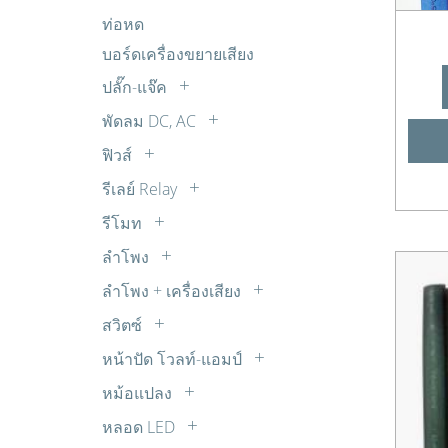
อิเล็กโตรไลต์
แผงโซล่าเซล SOLAR CELL
ถ่านชาร์จ
ตรวจจับ เตือนภัย กันโขมย
FET
ท่อหด
R 1W
ไมล่าร์
ตรวจวัดเตือน นาฬิกา
IGBT
บอร์ดเครื่องขยายเสียง
R 20W
พลังงาน โซลาร์เซลล์
MOSFET
R 30W
ปลั๊ก-แจ๊ค
วงจรขยายเสียง ปรับแต่งเสียง
Transistors
R 5W
BANANA
พัดลม DC, AC
วงจรควบคุมความเร็วมอเตอร์ DC
TRIAC
R 7W
BNC
พัดลม AC
วงจรตัวเลขจัมโบ้ วงจรขับ และไฟกระ
ฟิวส์
ตัวต้านทานปรับค่าได้ 30W
COAX
พริบ
พัดลม DC
เทอร์โมฟิวส์
รีเลย์ Relay
DC
วงจรนาฬิกาและจับเวลา
พัดลมทั่วไป
ซ๊อกเก็ตรีเลย์
RCA
รีโมท
วงจรบันทึกเสียง
รีเลย์ 12V DC
รีโมทจานดาวเทียม
RCA ติดแท่น
วงจรเสียงต่างๆ จากไอซี OTP
ลำโพง
รีเลย์ 14V DC
รีโมททีวี
SUB-DB
Buzzer บัซเซอร์
วิทยุรับ-ส่ง FM ไมค์ลอย จูนเนอร์
ลำโพง + เครื่องเสียง
รีเลย์ 18V DC
รีโมทพัดลม
XLR
ลำโพง ทีวี
อุปกรณ์ต่อพ่วงโทรศัพท์
รีเลย์ 220V AC
สวิตซ์
รีโมทเครื่องเสียง
ตัวแปลง
ลำโพงเสียงแหลม ทวิตเตอร์ TW
เสียงดนตรี เสียงสัตว์
สวิตซ์กด
รีเลย์ 24V DC
รีโมทแอร์
หน้าปัด โวลท์-แอมป์
สเปคคอน
แหล่งจ่ายไฟ
สวิตซ์เลื่อน
รีเลย์ 3V DC
หน้าปัด AC
แจ๊ค TR
หม้อแปลง
ไฟกระพริบ ไฟเกมส์
สวิตซ์โยก
รีเลย์ 5V DC
หน้าปัด DC
สวิชชิ่ง
หลอด LED
สวิตซ์ใช้กับสว่าน
รีเลย์ 6V DC
หม้อแปลง STEP DOWN