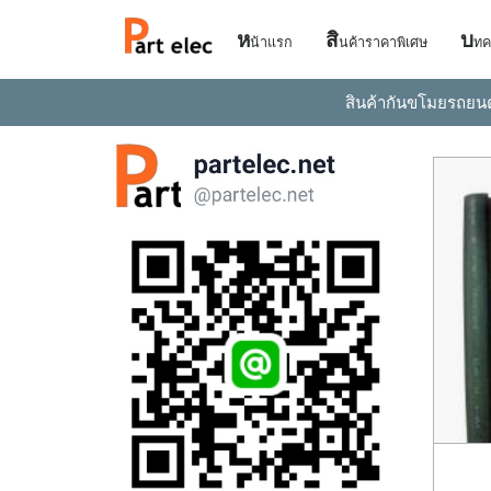
ห
สิ
บ
น้าแรก
นค้าราคาพิเศษ
ทค
สินค้ากันขโมยรถยน