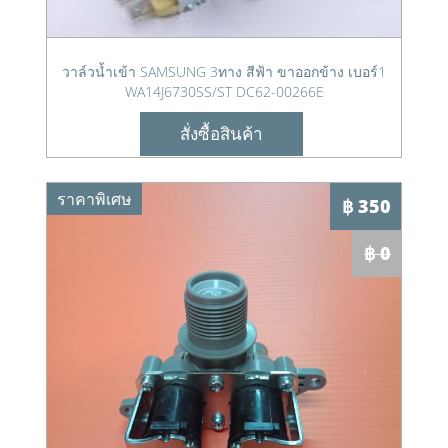
วาล์วน้ำเข้า SAMSUNG 3ทาง สีฟ้า ขาออกข้าง เบอร์1
WA14J6730SS/ST DC62-00266E
สั่งซื้อสินค้า
ราคาพิเศษ
฿ 350
฿ 0