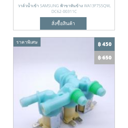
วาล์วน้ำเข้า SAMSUNG ฟ้าขาหันข้าง WA13F7S5QW,
DC62-00311C
สั่งซื้อสินค้า
ราคาพิเศษ
฿ 450
฿ 650