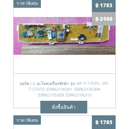
ราคาพิเศษ
฿ 1785
฿ 2100
บอร์ด LG อะไหล่เครื่องซักผ้า รุ่น WF-T1176TD , WF-
T1276TD :EBR62106301 :EBR62106304
:EBR62105309 :EBR62106310
สั่งซื้อสินค้า
ราคาพิเศษ
฿ 1785