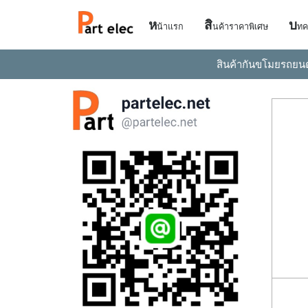
ห
สิ
บ
น้าแรก
นค้าราคาพิเศษ
ทค
สินค้ากันขโมยรถยน