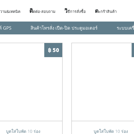
ติ
วิ
ต
วาม&เทคนิค
ดต่อ-สอบถาม
ธีการสั่งซื้อ
ะกร้าสินค้า
ต์ GPS
สินค้าโทรสั่ง เปืด-ปิด ประตูมอเตอร์
ระบบเครื
฿ 50
บูตใส่ใบพัด 10 ร่อง
บูตใส่ใบพัด 10 ร่อง