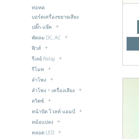
อิเล็กโตรไลต์
แผงโซล่าเซล SOLAR CELL
ถ่านชาร์จ
ตรวจจับ เตือนภัย กันโขมย
FET
ท่อหด
R 1W
ไมล่าร์
ตรวจวัดเตือน นาฬิกา
IGBT
บอร์ดเครื่องขยายเสียง
R 20W
พลังงาน โซลาร์เซลล์
MOSFET
R 30W
ปลั๊ก-แจ๊ค
วงจรขยายเสียง ปรับแต่งเสียง
Transistors
R 5W
BANANA
พัดลม DC, AC
วงจรควบคุมความเร็วมอเตอร์ DC
TRIAC
R 7W
BNC
พัดลม AC
วงจรตัวเลขจัมโบ้ วงจรขับ และไฟกระ
ฟิวส์
ตัวต้านทานปรับค่าได้ 30W
COAX
พริบ
พัดลม DC
เทอร์โมฟิวส์
รีเลย์ Relay
DC
วงจรนาฬิกาและจับเวลา
พัดลมทั่วไป
ซ๊อกเก็ตรีเลย์
RCA
รีโมท
วงจรบันทึกเสียง
รีเลย์ 12V DC
รีโมทจานดาวเทียม
RCA ติดแท่น
วงจรเสียงต่างๆ จากไอซี OTP
ลำโพง
รีเลย์ 14V DC
รีโมททีวี
SUB-DB
Buzzer บัซเซอร์
วิทยุรับ-ส่ง FM ไมค์ลอย จูนเนอร์
ลำโพง + เครื่องเสียง
รีเลย์ 18V DC
รีโมทพัดลม
XLR
ลำโพง ทีวี
อุปกรณ์ต่อพ่วงโทรศัพท์
รีเลย์ 220V AC
สวิตซ์
รีโมทเครื่องเสียง
ตัวแปลง
ลำโพงเสียงแหลม ทวิตเตอร์ TW
เสียงดนตรี เสียงสัตว์
สวิตซ์กด
รีเลย์ 24V DC
รีโมทแอร์
หน้าปัด โวลท์-แอมป์
สเปคคอน
แหล่งจ่ายไฟ
สวิตซ์เลื่อน
รีเลย์ 3V DC
หน้าปัด AC
แจ๊ค TR
หม้อแปลง
ไฟกระพริบ ไฟเกมส์
สวิตซ์โยก
รีเลย์ 5V DC
หน้าปัด DC
สวิชชิ่ง
หลอด LED
สวิตซ์ใช้กับสว่าน
รีเลย์ 6V DC
หม้อแปลง STEP DOWN