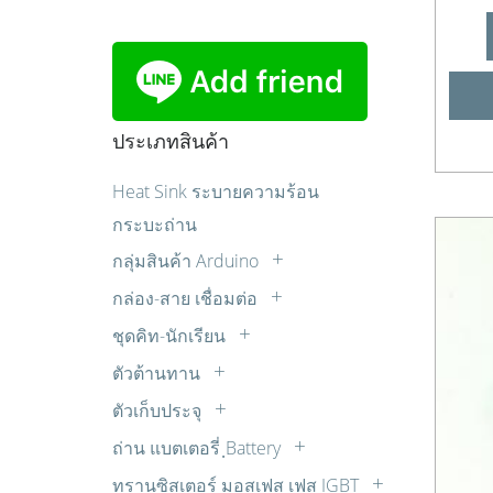
ประเภทสินค้า
Heat Sink ระบายความร้อน
กระบะถ่าน
กลุ่มสินค้า Arduino
Sensor เซ็นเซอร์
กล่อง-สาย เชื่อมต่อ
บอร์ด Arduino
กล่องแปลงสัญญาณ
ชุดคิท-นักเรียน
บอร์ดขับมอเตอร์
ปลั๊ก AC
ควบคุมไฟ AC ด้วยแสง เสียง รีโมท ตั้ง
ตัวต้านทาน
บอร์ดรีเลย์
เวลา
สายปลั๊กไฟ AC
LDR
มอเตอร์ต่างๆ
ตัวเก็บประจุ
ชุดคิทสำหรับผู้เริ่มต้น
สายสัญญาณเสียง AUDIO
R 1/2W
Cap. มอเตอร์สตาร์ท
หน้าจอแสดงผล
ชุดหุ่นยนต์
สายเพื่อการทดลอง
ถ่าน แบตเตอรี่ ฺBattery
R 10W
วีม่า (WIMA)
อุปกรณ์หุ่นยนต์
ถ่านคาร์บอนซิงค์
ชุดไมโครคอนโทรลเลอร์
ทรานซิสเตอร์ มอสเฟส เฟส IGBT
R 15W