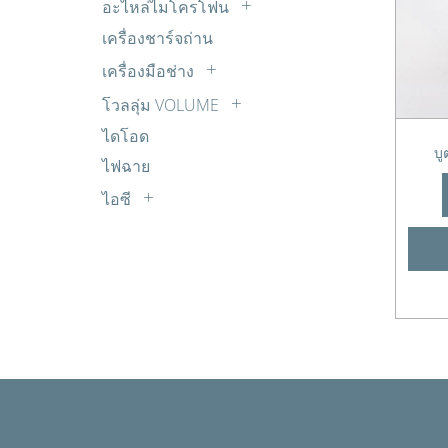
ใบมีดเครื่องปั่น
อะไหล่ไมโครโฟน
มอเตอร์แอร์
น๊อตใช้กับเครื่องซักผ้า
ฮีตเตอร์เตาอบ
ซัพพลาย SONY
สายไมโครโฟน
เครื่องชาร์จถ่าน
ยูเนี่ยน+แฟร์
นาฬิกาถังปั่นแห้ง
ซัพพลาย TCL
หัวไมโครโฟน
เครื่องมือช่าง
อุปกรณ์ติดตั้งแอร์
บอร์ดเครื่องซักผ้า
ซัพพลาย TOSHIBA
ไมโครโฟน
กาว+อุปกรณ์ต่างๆ
เซ็นเซอร์แอร์
โวลลุ่ม VOLUME
บูตแกนมอเตอร์
ซัพพลาย จีน/ยี่ห้ออื่นๆ
คีมต่างๆ
VL MONO
แม๊คเนติกส์ Magnetic
บูตใส่ใบพัด
ไดโอด
ทีคอน (T-CON) ACONATIC
ตะกั่วบัดกรี
บู
VL STER
พูเล่-พลาสติก
ไฟฉาย
ทีคอน (T-CON) ALPHA
มัลติมิเตอร์
VL ไววาว
มอเตอร์ถังซัก
ทีคอน (T-CON) JVC
ไอซี
หัวแร้ง+ที่ดูดตะกั่ว
มอเตอร์ถังปั่นแห้ง
ทีคอน (T-CON) LG
A
เครื่องมือวัด
มอเตอร์น้ำทิ้ง
ทีคอน (T-CON) Panasonic
B
แผ่นปริ๊นท์ PCB
ลูกบิด
ทีคอน (T-CON) Philips
C
ไขควง+ประแจต่างๆ
วาล์วน้ำเข้า
ทีคอน (T-CON) SAMSUNG
D
สปริงคลัช
ทีคอน (T-CON) SHARP
E
สปริงฝาถัง
ทีคอน (T-CON) SKYWORTH & Coocaa
G
สปริงวาวล์น้ำทิ้ง
ทีคอน (T-CON) SONY
H
สวิตซ์ประตูเครื่องซักผ้า
ทีคอน (T-CON) TCL
I
สายดึงจานเบรค+จานเบรค
ทีคอน (T-CON) TOSHIBA
J