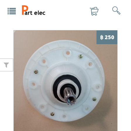
฿ 250