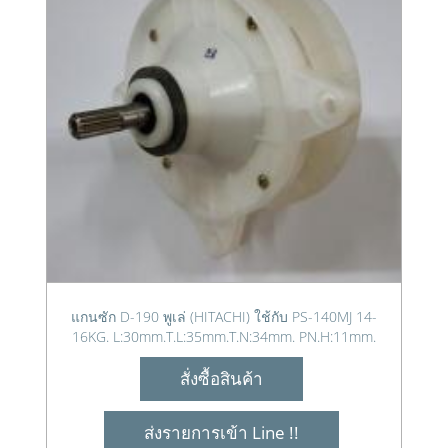
แกนซัก D-190 พูเล่ (HITACHI) ใช้กับ PS-140MJ 14-
16KG. L:30mm.T.L:35mm.T.N:34mm. PN.H:11mm.
สั่งซื้อสินค้า
ส่งรายการเข้า Line !!