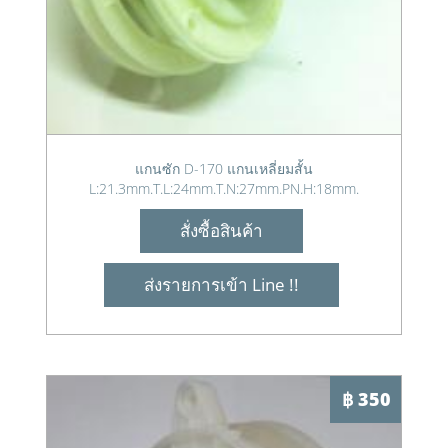
แกนซัก D-170 แกนเหลี่ยมสั้น
L:21.3mm.T.L:24mm.T.N:27mm.PN.H:18mm.
สั่งซื้อสินค้า
ส่งรายการเข้า Line !!
฿ 350