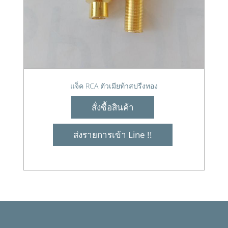
แจ็ค RCA ตัวเมียท้าสปรืงทอง
สั่งซื้อสินค้า
ส่งรายการเข้า Line !!