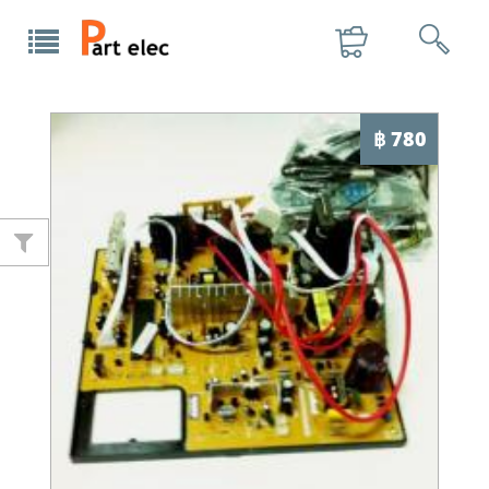
฿ 780