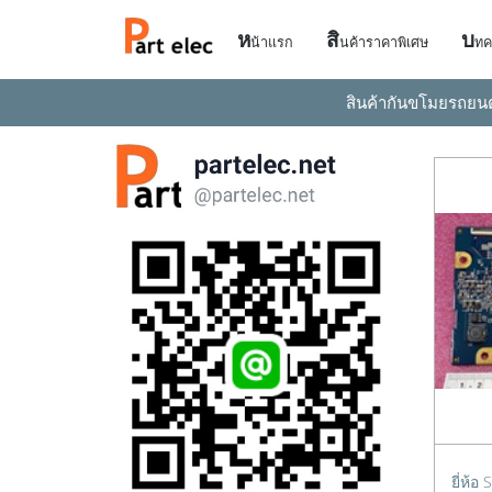
ห
สิ
บ
น้าแรก
นค้าราคาพิเศษ
ทค
สินค้ากันขโมยรถยน
ยี่ห้