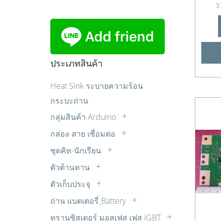
3
ประเภทสินค้า
Heat Sink ระบายความร้อน
กระบะถ่าน
กลุ่มสินค้า Arduino
Sensor เซ็นเซอร์
กล่อง-สาย เชื่อมต่อ
บอร์ด Arduino
กล่องแปลงสัญญาณ
ชุดคิท-นักเรียน
บอร์ดขับมอเตอร์
ปลั๊ก AC
ควบคุมไฟ AC ด้วยแสง เสียง รีโมท ตั้ง
ตัวต้านทาน
บอร์ดรีเลย์
เวลา
สายปลั๊กไฟ AC
LDR
มอเตอร์ต่างๆ
ตัวเก็บประจุ
ชุดคิทสำหรับผู้เริ่มต้น
สายสัญญาณเสียง AUDIO
R 1/2W
Cap. มอเตอร์สตาร์ท
หน้าจอแสดงผล
ชุดหุ่นยนต์
สายเพื่อการทดลอง
ถ่าน แบตเตอรี่ ฺBattery
R 10W
วีม่า (WIMA)
อุปกรณ์หุ่นยนต์
ถ่านคาร์บอนซิงค์
ชุดไมโครคอนโทรลเลอร์
ทรานซิสเตอร์ มอสเฟส เฟส IGBT
R 15W