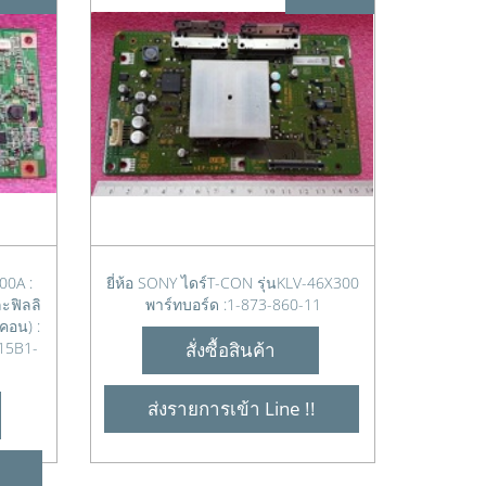
400A :
ยี่ห้อ SONY ไดร์T-CON รุ่นKLV-46X300
ะฟิลลิ
พาร์ทบอร์ด :1-873-860-11
คอน) :
15B1-
สั่งซื้อสินค้า
ส่งรายการเข้า Line !!