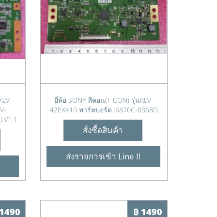
KLV-
ยี่ห้อ SONY ทีคอน(T-CON) รุ่นKLV-
V-
42EX410 พาร์ทบอร์ด :6870C-0368D
LV1.1
สั่งซื้อสินค้า
ส่งรายการเข้า Line !!
 1490
฿ 1490