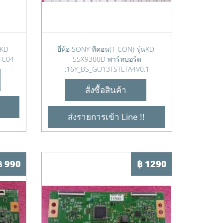
นKD-
ยี่ห้อ SONY ทีคอน(T-CON) รุ่นKD-
-C04
55X9300D พาร์ทบอร์ด
:16Y_BS_GU13TSTLTA4V0.1
สั่งซื้อสินค้า
ส่งรายการเข้า Line !!
฿ 990
฿ 1290