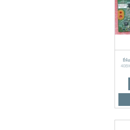
สายดึงเปิดน้ำทิ้ง
ทีคอน (T-CON) จีน/ยี่ห้ออื่นๆ
K
สายพาน
บอร์ดทีวี
L
เพรซเชอร์
ฟลายแบ็ค
M
เฟืองทดเหล็ก
สวิตซ์ TV
N
แกนถังซัก
เพาเวอร์แพ็ค
O
แกนเปิด-ปิดน้ำทิ้ง
เมนบอร์ด ACONATIC
P
แกนใส่จุกยางน้ำทิ้ง
เมนบอร์ด ALPHA
R
ยี่
แผ่นกดผ้า
เมนบอร์ด HAIER
S
40BX
แม่เหล็ก
เมนบอร์ด HISENSE
T
โช๊คหิ้วถัง
เมนบอร์ด JVC
U
ใบพัดถังซัก
เมนบอร์ด LG
V
เมนบอร์ด Panasonic
W
เมนบอร์ด Philips
X
เมนบอร์ด Polytron
ขึ้นต้นด้วยตัวเลข
เมนบอร์ด SAMSUNG
เมนบอร์ด SHARP