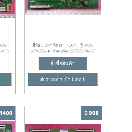
นKDL-
ยี่ห้อ SONY ทีคอน(T-CON) รุ่นKDL-
LV0.5
47W804 พาร์ทบอร์ด :6870C-0446C
สั่งซื้อสินค้า
ส่งรายการเข้า Line !!
 1400
฿ 900