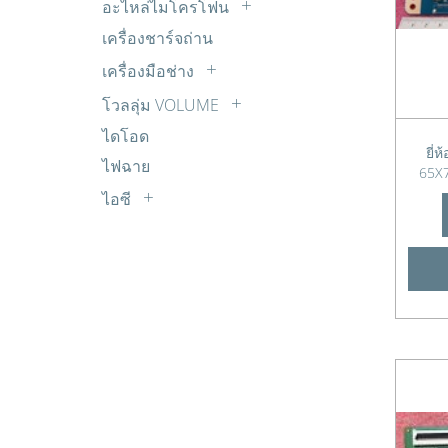
ใบมีดเครื่องปั่น
อะไหล่ไมโครโฟน
มอเตอร์แอร์
น๊อตใช้กับเครื่องซักผ้า
ฮีตเตอร์เตาอบ
ซัพพลาย SONY
สายไมโครโฟน
เครื่องชาร์จถ่าน
ยูเนี่ยน+แฟร์
นาฬิกาถังปั่นแห้ง
ซัพพลาย TCL
หัวไมโครโฟน
เครื่องมือช่าง
อุปกรณ์ติดตั้งแอร์
บอร์ดเครื่องซักผ้า
ซัพพลาย TOSHIBA
ไมโครโฟน
กาว+อุปกรณ์ต่างๆ
เซ็นเซอร์แอร์
โวลลุ่ม VOLUME
บูตแกนมอเตอร์
ซัพพลาย จีน/ยี่ห้ออื่นๆ
คีมต่างๆ
VL MONO
แม๊คเนติกส์ Magnetic
บูตใส่ใบพัด
ไดโอด
ทีคอน (T-CON) ACONATIC
ตะกั่วบัดกรี
ยี่
VL STER
พูเล่-พลาสติก
ไฟฉาย
ทีคอน (T-CON) ALPHA
65X7
มัลติมิเตอร์
VL ไววาว
มอเตอร์ถังซัก
ทีคอน (T-CON) JVC
ไอซี
หัวแร้ง+ที่ดูดตะกั่ว
มอเตอร์ถังปั่นแห้ง
ทีคอน (T-CON) LG
A
เครื่องมือวัด
มอเตอร์น้ำทิ้ง
ทีคอน (T-CON) Panasonic
B
แผ่นปริ๊นท์ PCB
ลูกบิด
ทีคอน (T-CON) Philips
C
ไขควง+ประแจต่างๆ
วาล์วน้ำเข้า
ทีคอน (T-CON) SAMSUNG
D
สปริงคลัช
ทีคอน (T-CON) SHARP
E
สปริงฝาถัง
ทีคอน (T-CON) SKYWORTH & Coocaa
G
สปริงวาวล์น้ำทิ้ง
ทีคอน (T-CON) SONY
H
สวิตซ์ประตูเครื่องซักผ้า
ทีคอน (T-CON) TCL
I
สายดึงจานเบรค+จานเบรค
ทีคอน (T-CON) TOSHIBA
J