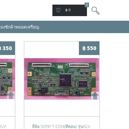
0
฿ 0
่องซักผ้าหยอดเหรียญ
฿ 350
฿ 550
KLV-
ยี่ห้อ SONY T-CON(ทีคอน) รุ่นKLV-