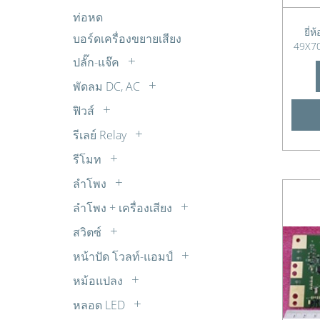
อิเล็กโตรไลต์
แผงโซล่าเซล SOLAR CELL
ถ่านชาร์จ
ตรวจจับ เตือนภัย กันโขมย
FET
ท่อหด
R 1W
ไมล่าร์
ตรวจวัดเตือน นาฬิกา
IGBT
ยี่
บอร์ดเครื่องขยายเสียง
R 20W
49X70
พลังงาน โซลาร์เซลล์
MOSFET
R 30W
ปลั๊ก-แจ๊ค
วงจรขยายเสียง ปรับแต่งเสียง
Transistors
R 5W
BANANA
พัดลม DC, AC
วงจรควบคุมความเร็วมอเตอร์ DC
TRIAC
R 7W
BNC
พัดลม AC
วงจรตัวเลขจัมโบ้ วงจรขับ และไฟกระ
ฟิวส์
ตัวต้านทานปรับค่าได้ 30W
COAX
พริบ
พัดลม DC
เทอร์โมฟิวส์
รีเลย์ Relay
DC
วงจรนาฬิกาและจับเวลา
พัดลมทั่วไป
ซ๊อกเก็ตรีเลย์
RCA
รีโมท
วงจรบันทึกเสียง
รีเลย์ 12V DC
รีโมทจานดาวเทียม
RCA ติดแท่น
วงจรเสียงต่างๆ จากไอซี OTP
ลำโพง
รีเลย์ 14V DC
รีโมททีวี
SUB-DB
Buzzer บัซเซอร์
วิทยุรับ-ส่ง FM ไมค์ลอย จูนเนอร์
ลำโพง + เครื่องเสียง
รีเลย์ 18V DC
รีโมทพัดลม
XLR
ลำโพง ทีวี
อุปกรณ์ต่อพ่วงโทรศัพท์
รีเลย์ 220V AC
สวิตซ์
รีโมทเครื่องเสียง
ตัวแปลง
ลำโพงเสียงแหลม ทวิตเตอร์ TW
เสียงดนตรี เสียงสัตว์
สวิตซ์กด
รีเลย์ 24V DC
รีโมทแอร์
หน้าปัด โวลท์-แอมป์
สเปคคอน
แหล่งจ่ายไฟ
สวิตซ์เลื่อน
รีเลย์ 3V DC
หน้าปัด AC
แจ๊ค TR
หม้อแปลง
ไฟกระพริบ ไฟเกมส์
สวิตซ์โยก
รีเลย์ 5V DC
หน้าปัด DC
สวิชชิ่ง
หลอด LED
สวิตซ์ใช้กับสว่าน
รีเลย์ 6V DC
หม้อแปลง STEP DOWN