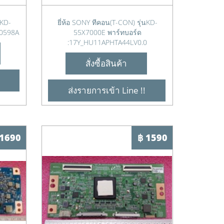
นKD-
ยี่ห้อ SONY ทีคอน(T-CON) รุ่นKD-
-0598A
55X7000E พาร์ทบอร์ด
:17Y_HU11APHTA44LV0.0
สั่งซื้อสินค้า
ส่งรายการเข้า Line !!
 1690
฿ 1590