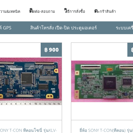
ติ
วิ
ต
วาม&เทคนิค
ดต่อ-สอบถาม
ธีการสั่งซื้อ
ะกร้าสินค้า
ต์ GPS
สินค้าโทรสั่ง เปืด-ปิด ประตูมอเตอร์
ระบบเครื
฿ 900
อ SONY T-CON ทีคอนโซนี่ รุ่นKLV-
ยี่ห้อ SONY T-CON(ทีคอน) รุ่น