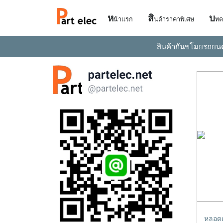
ห
สิ
บ
น้าแรก
นค้าราคาพิเศษ
ทค
สินค้ากันขโมยรถยน
หลอดต