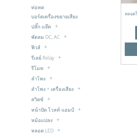
อิเล็กโตรไลต์
แผงโซล่าเซล SOLAR CELL
ถ่านชาร์จ
ตรวจจับ เตือนภัย กันโขมย
FET
ท่อหด
R 1W
ไมล่าร์
ตรวจวัดเตือน นาฬิกา
IGBT
หลอดไ
บอร์ดเครื่องขยายเสียง
R 20W
พลังงาน โซลาร์เซลล์
MOSFET
R 30W
ปลั๊ก-แจ๊ค
วงจรขยายเสียง ปรับแต่งเสียง
Transistors
R 5W
BANANA
พัดลม DC, AC
วงจรควบคุมความเร็วมอเตอร์ DC
TRIAC
R 7W
BNC
พัดลม AC
วงจรตัวเลขจัมโบ้ วงจรขับ และไฟกระ
ฟิวส์
ตัวต้านทานปรับค่าได้ 30W
COAX
พริบ
พัดลม DC
เทอร์โมฟิวส์
รีเลย์ Relay
DC
วงจรนาฬิกาและจับเวลา
พัดลมทั่วไป
ซ๊อกเก็ตรีเลย์
RCA
รีโมท
วงจรบันทึกเสียง
รีเลย์ 12V DC
รีโมทจานดาวเทียม
RCA ติดแท่น
วงจรเสียงต่างๆ จากไอซี OTP
ลำโพง
รีเลย์ 14V DC
รีโมททีวี
SUB-DB
Buzzer บัซเซอร์
วิทยุรับ-ส่ง FM ไมค์ลอย จูนเนอร์
ลำโพง + เครื่องเสียง
รีเลย์ 18V DC
รีโมทพัดลม
XLR
ลำโพง ทีวี
อุปกรณ์ต่อพ่วงโทรศัพท์
รีเลย์ 220V AC
สวิตซ์
รีโมทเครื่องเสียง
ตัวแปลง
ลำโพงเสียงแหลม ทวิตเตอร์ TW
เสียงดนตรี เสียงสัตว์
สวิตซ์กด
รีเลย์ 24V DC
รีโมทแอร์
หน้าปัด โวลท์-แอมป์
สเปคคอน
แหล่งจ่ายไฟ
สวิตซ์เลื่อน
รีเลย์ 3V DC
หน้าปัด AC
แจ๊ค TR
หม้อแปลง
ไฟกระพริบ ไฟเกมส์
สวิตซ์โยก
รีเลย์ 5V DC
หน้าปัด DC
สวิชชิ่ง
หลอด LED
สวิตซ์ใช้กับสว่าน
รีเลย์ 6V DC
หม้อแปลง STEP DOWN