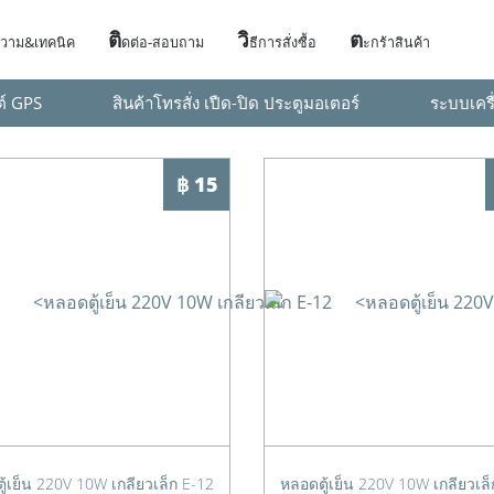
ติ
วิ
ต
วาม&เทคนิค
ดต่อ-สอบถาม
ธีการสั่งซื้อ
ะกร้าสินค้า
ต์ GPS
สินค้าโทรสั่ง เปืด-ปิด ประตูมอเตอร์
ระบบเครื
฿ 15
ู้เย็น 220V 10W เกลียวเล็ก E-12
หลอดตู้เย็น 220V 10W เกลียวเล็