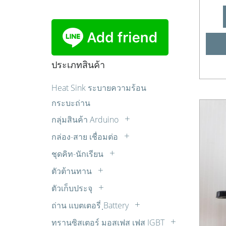
ประเภทสินค้า
Heat Sink ระบายความร้อน
กระบะถ่าน
กลุ่มสินค้า Arduino
Sensor เซ็นเซอร์
กล่อง-สาย เชื่อมต่อ
บอร์ด Arduino
กล่องแปลงสัญญาณ
ชุดคิท-นักเรียน
บอร์ดขับมอเตอร์
ปลั๊ก AC
ควบคุมไฟ AC ด้วยแสง เสียง รีโมท ตั้ง
ตัวต้านทาน
บอร์ดรีเลย์
เวลา
สายปลั๊กไฟ AC
LDR
มอเตอร์ต่างๆ
ตัวเก็บประจุ
ชุดคิทสำหรับผู้เริ่มต้น
สายสัญญาณเสียง AUDIO
R 1/2W
Cap. มอเตอร์สตาร์ท
หน้าจอแสดงผล
ชุดหุ่นยนต์
สายเพื่อการทดลอง
ถ่าน แบตเตอรี่ ฺBattery
R 10W
วีม่า (WIMA)
อุปกรณ์หุ่นยนต์
ถ่านคาร์บอนซิงค์
ชุดไมโครคอนโทรลเลอร์
ทรานซิสเตอร์ มอสเฟส เฟส IGBT
R 15W