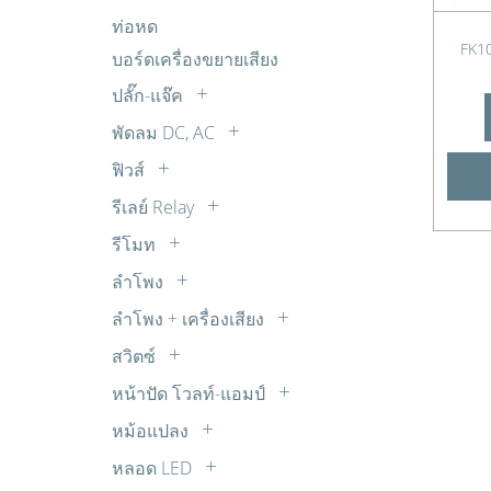
อิเล็กโตรไลต์
แผงโซล่าเซล SOLAR CELL
ถ่านชาร์จ
ตรวจจับ เตือนภัย กันโขมย
FET
ท่อหด
R 1W
ไมล่าร์
ตรวจวัดเตือน นาฬิกา
IGBT
FK1
บอร์ดเครื่องขยายเสียง
R 20W
พลังงาน โซลาร์เซลล์
MOSFET
R 30W
ปลั๊ก-แจ๊ค
วงจรขยายเสียง ปรับแต่งเสียง
Transistors
R 5W
BANANA
พัดลม DC, AC
วงจรควบคุมความเร็วมอเตอร์ DC
TRIAC
R 7W
BNC
พัดลม AC
วงจรตัวเลขจัมโบ้ วงจรขับ และไฟกระ
ฟิวส์
ตัวต้านทานปรับค่าได้ 30W
COAX
พริบ
พัดลม DC
เทอร์โมฟิวส์
รีเลย์ Relay
DC
วงจรนาฬิกาและจับเวลา
พัดลมทั่วไป
ซ๊อกเก็ตรีเลย์
RCA
รีโมท
วงจรบันทึกเสียง
รีเลย์ 12V DC
รีโมทจานดาวเทียม
RCA ติดแท่น
วงจรเสียงต่างๆ จากไอซี OTP
ลำโพง
รีเลย์ 14V DC
รีโมททีวี
SUB-DB
Buzzer บัซเซอร์
วิทยุรับ-ส่ง FM ไมค์ลอย จูนเนอร์
ลำโพง + เครื่องเสียง
รีเลย์ 18V DC
รีโมทพัดลม
XLR
ลำโพง ทีวี
อุปกรณ์ต่อพ่วงโทรศัพท์
รีเลย์ 220V AC
สวิตซ์
รีโมทเครื่องเสียง
ตัวแปลง
ลำโพงเสียงแหลม ทวิตเตอร์ TW
เสียงดนตรี เสียงสัตว์
สวิตซ์กด
รีเลย์ 24V DC
รีโมทแอร์
หน้าปัด โวลท์-แอมป์
สเปคคอน
แหล่งจ่ายไฟ
สวิตซ์เลื่อน
รีเลย์ 3V DC
หน้าปัด AC
แจ๊ค TR
หม้อแปลง
ไฟกระพริบ ไฟเกมส์
สวิตซ์โยก
รีเลย์ 5V DC
หน้าปัด DC
สวิชชิ่ง
หลอด LED
สวิตซ์ใช้กับสว่าน
รีเลย์ 6V DC
หม้อแปลง STEP DOWN