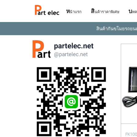
ห
สิ
บ
น้าแรก
นค้าราคาพิเศษ
ทค
สินค้ากันขโมยรถยน
FK100