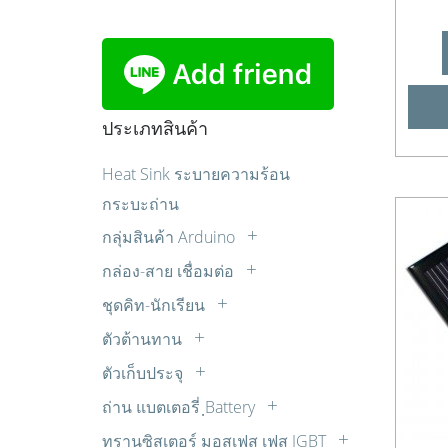
ประเภทสินค้า
Heat Sink ระบายความร้อน
กระบะถ่าน
กลุ่มสินค้า Arduino
Sensor เซ็นเซอร์
กล่อง-สาย เชื่อมต่อ
บอร์ด Arduino
กล่องแปลงสัญญาณ
ชุดคิท-นักเรียน
บอร์ดขับมอเตอร์
ปลั๊ก AC
ควบคุมไฟ AC ด้วยแสง เสียง รีโมท ตั้ง
ตัวต้านทาน
บอร์ดรีเลย์
เวลา
สายปลั๊กไฟ AC
LDR
มอเตอร์ต่างๆ
ตัวเก็บประจุ
ชุดคิทสำหรับผู้เริ่มต้น
สายสัญญาณเสียง AUDIO
R 1/2W
Cap. มอเตอร์สตาร์ท
หน้าจอแสดงผล
ชุดหุ่นยนต์
สายเพื่อการทดลอง
ถ่าน แบตเตอรี่ ฺBattery
R 10W
วีม่า (WIMA)
อุปกรณ์หุ่นยนต์
ถ่านคาร์บอนซิงค์
ชุดไมโครคอนโทรลเลอร์
ทรานซิสเตอร์ มอสเฟส เฟส IGBT
R 15W