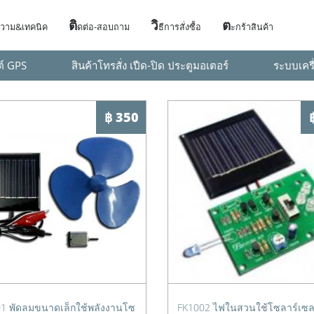
ติ
วิ
ต
วาม&เทคนิค
ดต่อ-สอบถาม
ธีการสั่งซื้อ
ะกร้าสินค้า
ต์ GPS
สินค้าโทรสั่ง เปืด-ปิด ประตูมอเตอร์
ระบบเครื
฿ 350
1 พัดลมขนาดเล็กใช้พลังงานโซ
FK1002 ไฟในสวนใช้โซลาร์เซล