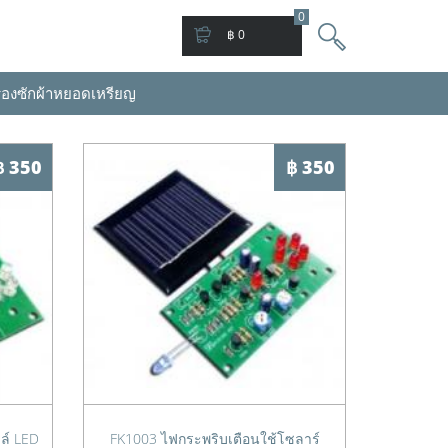
0
฿ 0
่องซักผ้าหยอดเหรียญ
฿ 350
฿ 350
ล์ LED
FK1003 ไฟกระพริบเตือนใช้โซลาร์