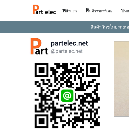
ห
สิ
บ
น้าแรก
นค้าราคาพิเศษ
ทค
สินค้ากันขโมยรถยน