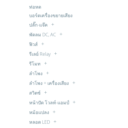
อิเล็กโตรไลต์
แผงโซล่าเซล SOLAR CELL
ถ่านชาร์จ
ตรวจจับ เตือนภัย กันโขมย
FET
ท่อหด
R 1W
ไมล่าร์
ตรวจวัดเตือน นาฬิกา
IGBT
บอร์ดเครื่องขยายเสียง
R 20W
พลังงาน โซลาร์เซลล์
MOSFET
R 30W
ปลั๊ก-แจ๊ค
วงจรขยายเสียง ปรับแต่งเสียง
Transistors
R 5W
BANANA
พัดลม DC, AC
วงจรควบคุมความเร็วมอเตอร์ DC
TRIAC
R 7W
BNC
พัดลม AC
วงจรตัวเลขจัมโบ้ วงจรขับ และไฟกระ
ฟิวส์
ตัวต้านทานปรับค่าได้ 30W
COAX
พริบ
พัดลม DC
เทอร์โมฟิวส์
รีเลย์ Relay
DC
วงจรนาฬิกาและจับเวลา
พัดลมทั่วไป
ซ๊อกเก็ตรีเลย์
RCA
รีโมท
วงจรบันทึกเสียง
รีเลย์ 12V DC
รีโมทจานดาวเทียม
RCA ติดแท่น
วงจรเสียงต่างๆ จากไอซี OTP
ลำโพง
รีเลย์ 14V DC
รีโมททีวี
SUB-DB
Buzzer บัซเซอร์
วิทยุรับ-ส่ง FM ไมค์ลอย จูนเนอร์
ลำโพง + เครื่องเสียง
รีเลย์ 18V DC
รีโมทพัดลม
XLR
ลำโพง ทีวี
อุปกรณ์ต่อพ่วงโทรศัพท์
รีเลย์ 220V AC
สวิตซ์
รีโมทเครื่องเสียง
ตัวแปลง
ลำโพงเสียงแหลม ทวิตเตอร์ TW
เสียงดนตรี เสียงสัตว์
สวิตซ์กด
รีเลย์ 24V DC
รีโมทแอร์
หน้าปัด โวลท์-แอมป์
สเปคคอน
แหล่งจ่ายไฟ
สวิตซ์เลื่อน
รีเลย์ 3V DC
หน้าปัด AC
แจ๊ค TR
หม้อแปลง
ไฟกระพริบ ไฟเกมส์
สวิตซ์โยก
รีเลย์ 5V DC
หน้าปัด DC
สวิชชิ่ง
หลอด LED
สวิตซ์ใช้กับสว่าน
รีเลย์ 6V DC
หม้อแปลง STEP DOWN