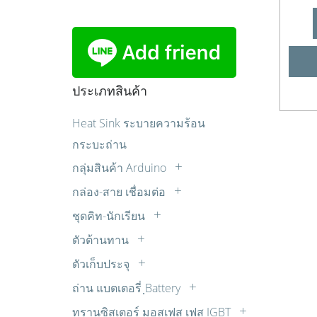
ประเภทสินค้า
Heat Sink ระบายความร้อน
กระบะถ่าน
กลุ่มสินค้า Arduino
Sensor เซ็นเซอร์
กล่อง-สาย เชื่อมต่อ
บอร์ด Arduino
กล่องแปลงสัญญาณ
ชุดคิท-นักเรียน
บอร์ดขับมอเตอร์
ปลั๊ก AC
ควบคุมไฟ AC ด้วยแสง เสียง รีโมท ตั้ง
ตัวต้านทาน
บอร์ดรีเลย์
เวลา
สายปลั๊กไฟ AC
LDR
มอเตอร์ต่างๆ
ตัวเก็บประจุ
ชุดคิทสำหรับผู้เริ่มต้น
สายสัญญาณเสียง AUDIO
R 1/2W
Cap. มอเตอร์สตาร์ท
หน้าจอแสดงผล
ชุดหุ่นยนต์
สายเพื่อการทดลอง
ถ่าน แบตเตอรี่ ฺBattery
R 10W
วีม่า (WIMA)
อุปกรณ์หุ่นยนต์
ถ่านคาร์บอนซิงค์
ชุดไมโครคอนโทรลเลอร์
ทรานซิสเตอร์ มอสเฟส เฟส IGBT
R 15W