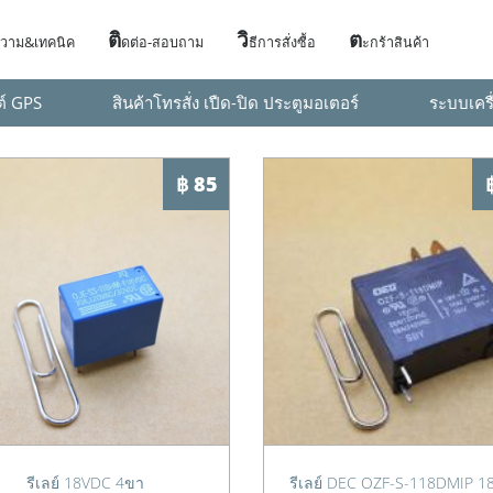
ติ
วิ
ต
วาม&เทคนิค
ดต่อ-สอบถาม
ธีการสั่งซื้อ
ะกร้าสินค้า
ต์ GPS
สินค้าโทรสั่ง เปืด-ปิด ประตูมอเตอร์
ระบบเครื
฿ 85
รีเลย์ 18VDC 4ขา
รีเลย์ DEC OZF-S-118DMIP 