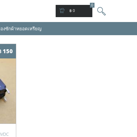
0
฿ 0
่องซักผ้าหยอดเหรียญ
฿ 150
18VDC