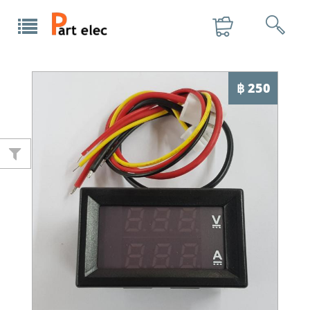
฿ 250