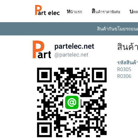
ห
สิ
บ
น้าแรก
นค้าราคาพิเศษ
ทค
สินค้ากันขโมยรถยน
สินค้
รหัสสินค้
R0305
R0306