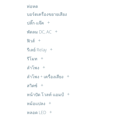
อิเล็กโตรไลต์
แผงโซล่าเซล SOLAR CELL
ถ่านชาร์จ
ตรวจจับ เตือนภัย กันโขมย
FET
ท่อหด
R 1W
ไมล่าร์
ตรวจวัดเตือน นาฬิกา
IGBT
บอร์ดเครื่องขยายเสียง
R 20W
พลังงาน โซลาร์เซลล์
MOSFET
R 30W
ปลั๊ก-แจ๊ค
วงจรขยายเสียง ปรับแต่งเสียง
Transistors
R 5W
BANANA
พัดลม DC, AC
วงจรควบคุมความเร็วมอเตอร์ DC
TRIAC
R 7W
BNC
พัดลม AC
วงจรตัวเลขจัมโบ้ วงจรขับ และไฟกระ
ฟิวส์
ตัวต้านทานปรับค่าได้ 30W
COAX
พริบ
พัดลม DC
เทอร์โมฟิวส์
รีเลย์ Relay
DC
วงจรนาฬิกาและจับเวลา
พัดลมทั่วไป
ซ๊อกเก็ตรีเลย์
RCA
รีโมท
วงจรบันทึกเสียง
รีเลย์ 12V DC
รีโมทจานดาวเทียม
RCA ติดแท่น
วงจรเสียงต่างๆ จากไอซี OTP
ลำโพง
รีเลย์ 14V DC
รีโมททีวี
SUB-DB
Buzzer บัซเซอร์
วิทยุรับ-ส่ง FM ไมค์ลอย จูนเนอร์
ลำโพง + เครื่องเสียง
รีเลย์ 18V DC
รีโมทพัดลม
XLR
ลำโพง ทีวี
อุปกรณ์ต่อพ่วงโทรศัพท์
รีเลย์ 220V AC
สวิตซ์
รีโมทเครื่องเสียง
ตัวแปลง
ลำโพงเสียงแหลม ทวิตเตอร์ TW
เสียงดนตรี เสียงสัตว์
สวิตซ์กด
รีเลย์ 24V DC
รีโมทแอร์
หน้าปัด โวลท์-แอมป์
สเปคคอน
แหล่งจ่ายไฟ
สวิตซ์เลื่อน
รีเลย์ 3V DC
หน้าปัด AC
แจ๊ค TR
หม้อแปลง
ไฟกระพริบ ไฟเกมส์
สวิตซ์โยก
รีเลย์ 5V DC
หน้าปัด DC
สวิชชิ่ง
หลอด LED
สวิตซ์ใช้กับสว่าน
รีเลย์ 6V DC
หม้อแปลง STEP DOWN