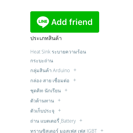
ประเภทสินค้า
Heat Sink ระบายความร้อน
กระบะถ่าน
กลุ่มสินค้า Arduino
Sensor เซ็นเซอร์
กล่อง-สาย เชื่อมต่อ
บอร์ด Arduino
กล่องแปลงสัญญาณ
ชุดคิท-นักเรียน
บอร์ดขับมอเตอร์
ปลั๊ก AC
ควบคุมไฟ AC ด้วยแสง เสียง รีโมท ตั้ง
ตัวต้านทาน
บอร์ดรีเลย์
เวลา
สายปลั๊กไฟ AC
LDR
มอเตอร์ต่างๆ
ตัวเก็บประจุ
ชุดคิทสำหรับผู้เริ่มต้น
สายสัญญาณเสียง AUDIO
R 1/2W
Cap. มอเตอร์สตาร์ท
หน้าจอแสดงผล
ชุดหุ่นยนต์
สายเพื่อการทดลอง
ถ่าน แบตเตอรี่ ฺBattery
R 10W
วีม่า (WIMA)
อุปกรณ์หุ่นยนต์
ถ่านคาร์บอนซิงค์
ชุดไมโครคอนโทรลเลอร์
ทรานซิสเตอร์ มอสเฟส เฟส IGBT
R 15W