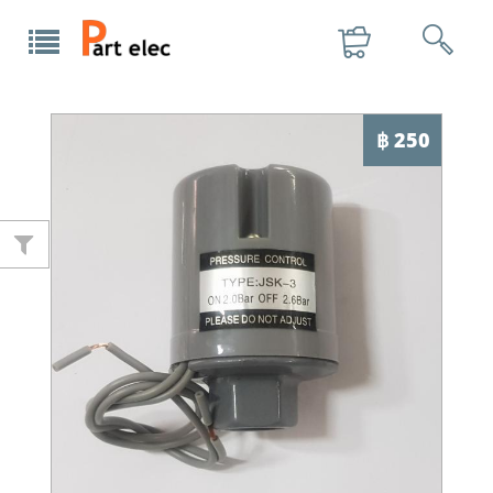
฿ 250