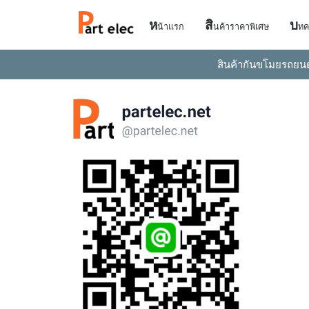
ห
สิ
บ
น้าแรก
นค้าราคาพิเศษ
ทค
สินค้ากันขโมยรถยน