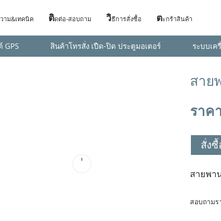
ติ
วิ
ต
วาม&เทคนิค
ดต่อ-สอบถาม
ธีการสั่งซื้อ
ะกร้าสินค้า
ต์ GPS
สินค้าโทรสั่ง เปืด-ปิด ประตูมอเตอร์
ระบบเครื
สายพ
ราคา
สั่งซ
สายพาน
สอบถามราย