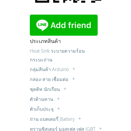
ประเภทสินค้า
Heat Sink ระบายความร้อน
กระบะถ่าน
กลุ่มสินค้า Arduino
Sensor เซ็นเซอร์
กล่อง-สาย เชื่อมต่อ
บอร์ด Arduino
กล่องแปลงสัญญาณ
ชุดคิท-นักเรียน
บอร์ดขับมอเตอร์
ปลั๊ก AC
ควบคุมไฟ AC ด้วยแสง เสียง รีโมท ตั้ง
ตัวต้านทาน
บอร์ดรีเลย์
เวลา
สายปลั๊กไฟ AC
LDR
มอเตอร์ต่างๆ
ตัวเก็บประจุ
ชุดคิทสำหรับผู้เริ่มต้น
สายสัญญาณเสียง AUDIO
R 1/2W
Cap. มอเตอร์สตาร์ท
หน้าจอแสดงผล
ชุดหุ่นยนต์
สายเพื่อการทดลอง
ถ่าน แบตเตอรี่ ฺBattery
R 10W
วีม่า (WIMA)
อุปกรณ์หุ่นยนต์
ถ่านคาร์บอนซิงค์
ชุดไมโครคอนโทรลเลอร์
ทรานซิสเตอร์ มอสเฟส เฟส IGBT
R 15W