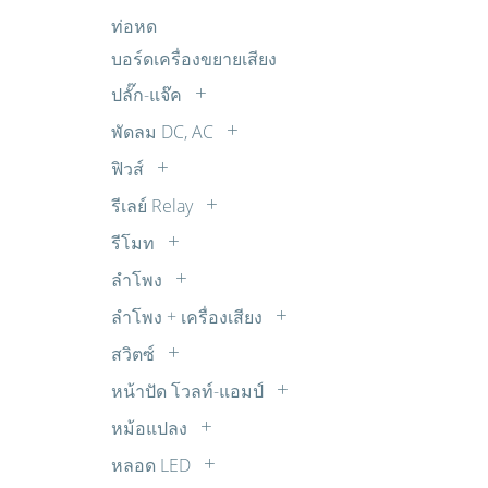
อิเล็กโตรไลต์
แผงโซล่าเซล SOLAR CELL
ถ่านชาร์จ
ตรวจจับ เตือนภัย กันโขมย
FET
ท่อหด
R 1W
ไมล่าร์
ตรวจวัดเตือน นาฬิกา
IGBT
บอร์ดเครื่องขยายเสียง
R 20W
พลังงาน โซลาร์เซลล์
MOSFET
R 30W
ปลั๊ก-แจ๊ค
วงจรขยายเสียง ปรับแต่งเสียง
Transistors
R 5W
BANANA
พัดลม DC, AC
วงจรควบคุมความเร็วมอเตอร์ DC
TRIAC
R 7W
BNC
พัดลม AC
วงจรตัวเลขจัมโบ้ วงจรขับ และไฟกระ
ฟิวส์
ตัวต้านทานปรับค่าได้ 30W
COAX
พริบ
พัดลม DC
เทอร์โมฟิวส์
รีเลย์ Relay
DC
วงจรนาฬิกาและจับเวลา
พัดลมทั่วไป
ซ๊อกเก็ตรีเลย์
RCA
รีโมท
วงจรบันทึกเสียง
รีเลย์ 12V DC
รีโมทจานดาวเทียม
RCA ติดแท่น
วงจรเสียงต่างๆ จากไอซี OTP
ลำโพง
รีเลย์ 14V DC
รีโมททีวี
SUB-DB
Buzzer บัซเซอร์
วิทยุรับ-ส่ง FM ไมค์ลอย จูนเนอร์
ลำโพง + เครื่องเสียง
รีเลย์ 18V DC
รีโมทพัดลม
XLR
ลำโพง ทีวี
อุปกรณ์ต่อพ่วงโทรศัพท์
รีเลย์ 220V AC
สวิตซ์
รีโมทเครื่องเสียง
ตัวแปลง
ลำโพงเสียงแหลม ทวิตเตอร์ TW
เสียงดนตรี เสียงสัตว์
สวิตซ์กด
รีเลย์ 24V DC
รีโมทแอร์
หน้าปัด โวลท์-แอมป์
สเปคคอน
แหล่งจ่ายไฟ
สวิตซ์เลื่อน
รีเลย์ 3V DC
หน้าปัด AC
แจ๊ค TR
หม้อแปลง
ไฟกระพริบ ไฟเกมส์
สวิตซ์โยก
รีเลย์ 5V DC
หน้าปัด DC
สวิชชิ่ง
หลอด LED
สวิตซ์ใช้กับสว่าน
รีเลย์ 6V DC
หม้อแปลง STEP DOWN