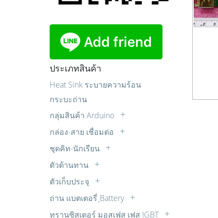
ประเภทสินค้า
Heat Sink ระบายความร้อน
กระบะถ่าน
กลุ่มสินค้า Arduino
Sensor เซ็นเซอร์
กล่อง-สาย เชื่อมต่อ
บอร์ด Arduino
กล่องแปลงสัญญาณ
ชุดคิท-นักเรียน
บอร์ดขับมอเตอร์
ปลั๊ก AC
ควบคุมไฟ AC ด้วยแสง เสียง รีโมท ตั้ง
ตัวต้านทาน
บอร์ดรีเลย์
เวลา
สายปลั๊กไฟ AC
LDR
มอเตอร์ต่างๆ
ตัวเก็บประจุ
ชุดคิทสำหรับผู้เริ่มต้น
สายสัญญาณเสียง AUDIO
R 1/2W
Cap. มอเตอร์สตาร์ท
หน้าจอแสดงผล
ชุดหุ่นยนต์
สายเพื่อการทดลอง
ถ่าน แบตเตอรี่ ฺBattery
R 10W
วีม่า (WIMA)
อุปกรณ์หุ่นยนต์
ถ่านคาร์บอนซิงค์
ชุดไมโครคอนโทรลเลอร์
ทรานซิสเตอร์ มอสเฟส เฟส IGBT
R 15W