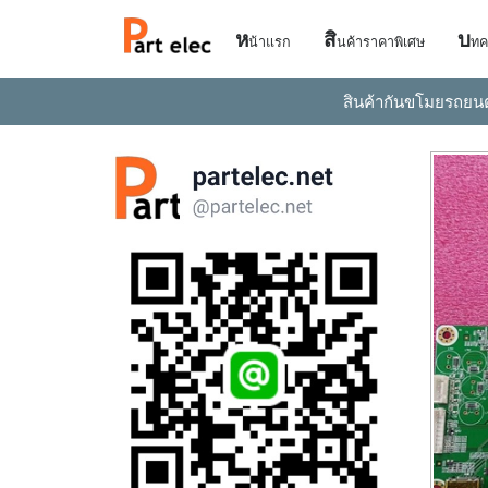
ห
สิ
บ
น้าแรก
นค้าราคาพิเศษ
ทค
สินค้ากันขโมยรถยน