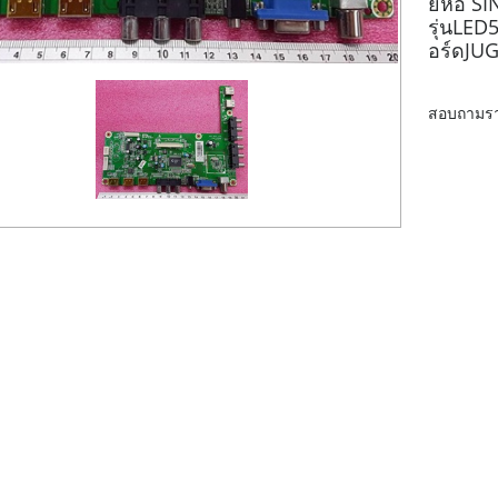
ยี่ห้อ 
รุ่นLE
อร์ดJU
สอบถามราย