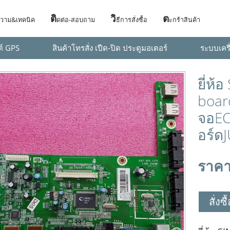
ติ
วิ
ต
วาม&เทคนิค
ดต่อ-สอบถาม
ธีการสั่งซื้อ
ะกร้าสินค้า
ต์ GPS
สินค้าโทรสั่ง เปืด-ปิด ประตูมอเตอร์
ระบบเครื
ยี่ห
boar
จอEC
อร์ด
ราคา
สั่งซ