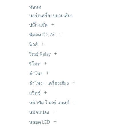
อิเล็กโตรไลต์
แผงโซล่าเซล SOLAR CELL
ถ่านชาร์จ
ตรวจจับ เตือนภัย กันโขมย
FET
ท่อหด
R 1W
ไมล่าร์
ตรวจวัดเตือน นาฬิกา
IGBT
บอร์ดเครื่องขยายเสียง
R 20W
พลังงาน โซลาร์เซลล์
MOSFET
R 30W
ปลั๊ก-แจ๊ค
วงจรขยายเสียง ปรับแต่งเสียง
Transistors
R 5W
BANANA
พัดลม DC, AC
วงจรควบคุมความเร็วมอเตอร์ DC
TRIAC
R 7W
BNC
พัดลม AC
วงจรตัวเลขจัมโบ้ วงจรขับ และไฟกระ
ฟิวส์
ตัวต้านทานปรับค่าได้ 30W
COAX
พริบ
พัดลม DC
เทอร์โมฟิวส์
รีเลย์ Relay
DC
วงจรนาฬิกาและจับเวลา
พัดลมทั่วไป
ซ๊อกเก็ตรีเลย์
RCA
รีโมท
วงจรบันทึกเสียง
รีเลย์ 12V DC
รีโมทจานดาวเทียม
RCA ติดแท่น
วงจรเสียงต่างๆ จากไอซี OTP
ลำโพง
รีเลย์ 14V DC
รีโมททีวี
SUB-DB
Buzzer บัซเซอร์
วิทยุรับ-ส่ง FM ไมค์ลอย จูนเนอร์
ลำโพง + เครื่องเสียง
รีเลย์ 18V DC
รีโมทพัดลม
XLR
ลำโพง ทีวี
อุปกรณ์ต่อพ่วงโทรศัพท์
รีเลย์ 220V AC
สวิตซ์
รีโมทเครื่องเสียง
ตัวแปลง
ลำโพงเสียงแหลม ทวิตเตอร์ TW
เสียงดนตรี เสียงสัตว์
สวิตซ์กด
รีเลย์ 24V DC
รีโมทแอร์
หน้าปัด โวลท์-แอมป์
สเปคคอน
แหล่งจ่ายไฟ
สวิตซ์เลื่อน
รีเลย์ 3V DC
หน้าปัด AC
แจ๊ค TR
หม้อแปลง
ไฟกระพริบ ไฟเกมส์
สวิตซ์โยก
รีเลย์ 5V DC
หน้าปัด DC
สวิชชิ่ง
หลอด LED
สวิตซ์ใช้กับสว่าน
รีเลย์ 6V DC
หม้อแปลง STEP DOWN